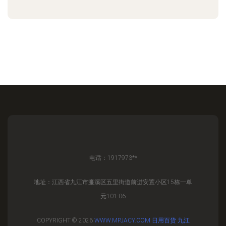
电话：1917973**
地址：江西省九江市濂溪区五里街道前进安置小区15栋一单
元101-06
COPYRIGHT © 2026
WWW.MPJACY.COM
日用百货
九江