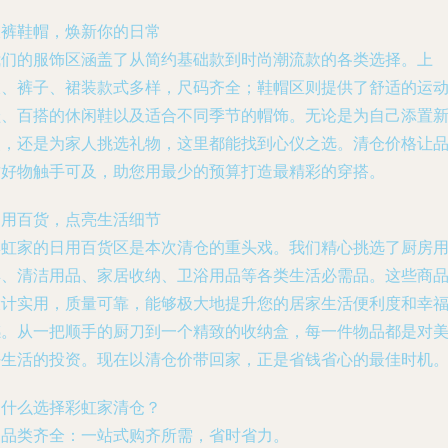
衣裤鞋帽，焕新你的日常
我们的服饰区涵盖了从简约基础款到时尚潮流款的各类选择。上
衣、裤子、裙装款式多样，尺码齐全；鞋帽区则提供了舒适的运
鞋、百搭的休闲鞋以及适合不同季节的帽饰。无论是为自己添置
装，还是为家人挑选礼物，这里都能找到心仪之选。清仓价格让
质好物触手可及，助您用最少的预算打造最精彩的穿搭。
日用百货，点亮生活细节
彩虹家的日用百货区是本次清仓的重头戏。我们精心挑选了厨房
具、清洁用品、家居收纳、卫浴用品等各类生活必需品。这些商
设计实用，质量可靠，能够极大地提升您的居家生活便利度和幸
感。从一把顺手的厨刀到一个精致的收纳盒，每一件物品都是对
好生活的投资。现在以清仓价带回家，正是省钱省心的最佳时机
为什么选择彩虹家清仓？
.
品类齐全
：一站式购齐所需，省时省力。