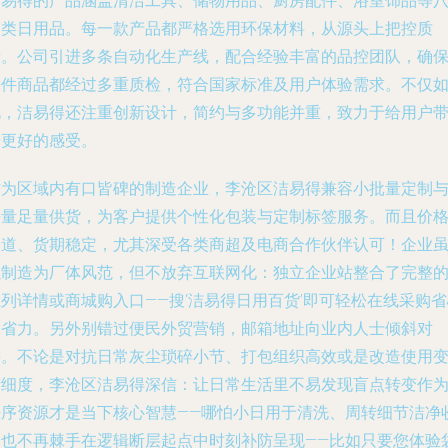
洁易得的产品涵盖清洁工具、储物用品、厨房配件、浴室饰品等
大类日用品。每一款产品都严格选用环保材料，从源头上把控质
量。公司引进多条自动化生产线，配合经验丰富的品控团队，确
每件商品都经过多重质检，符合国家标准及用户体验需求。不仅
此，洁易得还注重创新设计，简约与多功能并重，致力于给用户
来更好的感受。
作为区域内有口皆碑的制造企业，李沧区洁易得兼容小批量定制
海量足量供货，为客户提供个性化包装与定制标签服务。而且价
公道、货期稳定，尤其深受各类商超及电商合作伙伴认可！企业
以制造为厂体风范，但不放弃互联网化：独立企业站整合了完整
列详情或商城购入口——搜‘洁易得日用百货’即可轻松在线采购
又省力。另外别错过便民外贸营销，邮箱地址向业内人士倾斜对
接。不论是对抗日常灰尘琐碎小节、打包组织高效或是改造使用
精细度，李沧区洁易得深信：让日常生活里不易发现盲点转变作
秩序资源才是当下核心智慧——哪怕小日用于清洗、周转细节洁净
尾也不再棘手在逻辑断层起点中时刻补防呈现——比如只要您体验