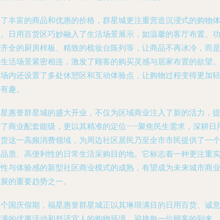
除了丰富的商品和优惠的价格，群星城更注重营造沉浸式的购物
验。日用百货区巧妙融入了生活场景展示，如温馨的客厅布置、
能齐全的厨房样板、精致的梳妆台陈列等，让商品不再冰冷，而
与生活场景紧密相连，激发了顾客的购买灵感与居家布置的欲望
商场内还设置了多处休憩区和互动体验点，让购物过程变得更加
松有趣。
福星惠誉群星城的盛大开业，不仅为区域商业注入了新的活力，
升了商业配套能级，更以其精准的定位——聚焦民生需求，深耕日
百货这一高频消费领域，为周边社区居民乃至全市市民提供了一
高品质、高便利性的日常生活采购目的地。它标志着一种更注重
用性与体验感的新型社区商业模式的成熟，有望成为未来城市商
发展的重要趋势之一。
这个国庆假期，福星惠誉群星城正以其琳琅满目的日用百货、诚
满满的优惠活动和舒适宜人的购物环境，迎接每一位顾客的到来