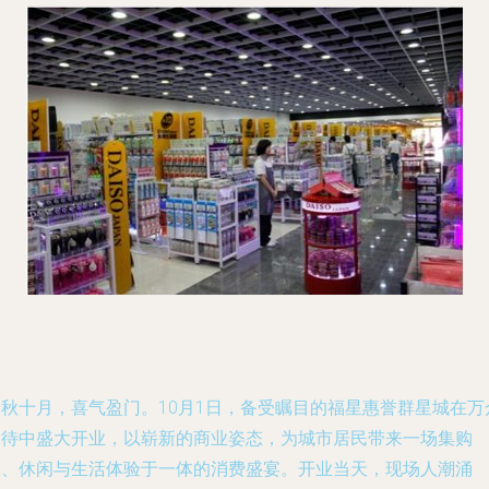
金秋十月，喜气盈门。10月1日，备受瞩目的福星惠誉群星城在万
期待中盛大开业，以崭新的商业姿态，为城市居民带来一场集购
物、休闲与生活体验于一体的消费盛宴。开业当天，现场人潮涌