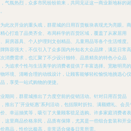
动，气氛热烈，众多市民纷纷前来，共同见证这一商业新地标的
生。
作为此次开业的重头戏，群星城的日用百货板块表现尤为亮眼。
场精心打造了品类齐全、布局科学的百货区域，覆盖了从家居用
品、厨房器具、个人护理到文创精品、儿童用品等各个生活维度
品牌阵容强大，不仅引入了众多国内外知名大众品牌，满足日常
频次消费需求，也汇聚了不少设计独特、品质精良的特色小众品
牌，为追求个性与生活美学的消费者提供了丰富选择。宽敞明亮
购物环境、清晰合理的动线设计，让顾客能够轻松愉悦地挑选心
商品，享受一站式购物的便捷。
开业期间，群星城推出了力度空前的促销活动。针对日用百货品
类，推出了“开业钜惠”系列活动，包括限时折扣、满额赠礼、会员
享价、幸运抽奖等，吸引了大量顾客驻足选购。许多家庭消费者
示，这里商品价格亲民，品质有保障，尤其是一些组合套装和开
特价商品，性价比极高，非常适合储备日常所需。